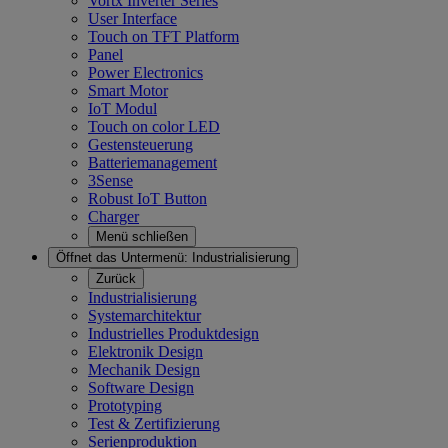
Vortx Inverter Series
User Interface
Touch on TFT Platform
Panel
Power Electronics
Smart Motor
IoT Modul
Touch on color LED
Gestensteuerung
Batteriemanagement
3Sense
Robust IoT Button
Charger
Menü schließen
Öffnet das Untermenü:
Industrialisierung
Zurück
Industrialisierung
Systemarchitektur
Industrielles Produktdesign
Elektronik Design
Mechanik Design
Software Design
Prototyping
Test & Zertifizierung
Serienproduktion