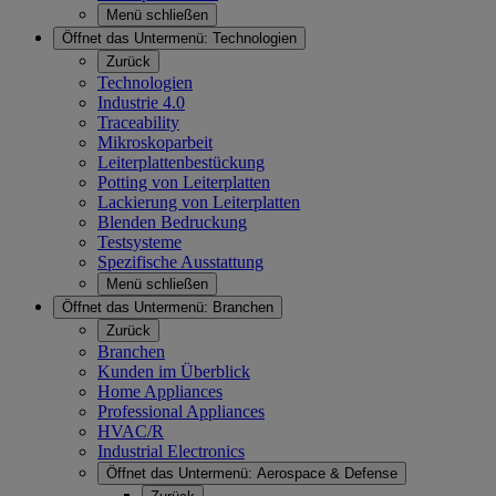
Menü schließen
Öffnet das Untermenü:
Technologien
Zurück
Technologien
Industrie 4.0
Traceability
Mikroskoparbeit
Leiterplattenbestückung
Potting von Leiterplatten
Lackierung von Leiterplatten
Blenden Bedruckung
Testsysteme
Spezifische Ausstattung
Menü schließen
Öffnet das Untermenü:
Branchen
Zurück
Branchen
Kunden im Überblick
Home Appliances
Professional Appliances
HVAC/R
Industrial Electronics
Öffnet das Untermenü:
Aerospace & Defense