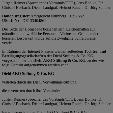
Jürgen Reimer (Sprecher des Vorstands/CFO), Jens Böhlke, Dr.
Christof Bosbach, Dieter Landgraf, Helmut Rauch, Dr. Jörg Schuler
Handelsregister
: Amtsgericht Nürnberg, HRA 552
USt.-IdNr
.: DE133404861
Die Texte der Homepage beziehen sich gleichermaßen auf
männliche und weibliche Personen. Alleine aus Gründen der
besseren Lesbarkeit wurde auf die zweifache Schreibweise
verzichtet
Im Rahmen der Internet-Präsenz werden außerdem
Tochter- und
Beteiligungsgesellschaften
der Diehl Stiftung & Co. KG
vorgestellt, hier die
Diehl AKO Stiftung & Co. KG
, zu der wie
folgt Kontakt aufgenommen werden kann:
Diehl AKO Stiftung & Co. KG
vertreten durch die Diehl Verwaltungs-Stiftung
diese vertreten durch ihre Vorstände:
Jürgen Reimer (Sprecher des Vorstands/CFO), Jens Böhlke, Dr.
Christof Bosbach, Dieter Landgraf, Helmut Rauch, Dr. Jörg Schuler
Bereichsvorstand der Diehl AKO Stiftung & Co. KG: