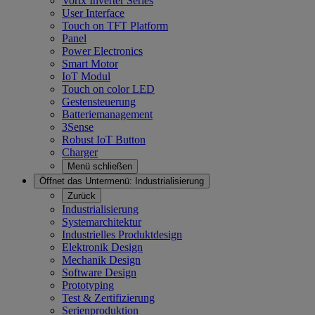
Vortx Inverter Series
User Interface
Touch on TFT Platform
Panel
Power Electronics
Smart Motor
IoT Modul
Touch on color LED
Gestensteuerung
Batteriemanagement
3Sense
Robust IoT Button
Charger
Menü schließen
Öffnet das Untermenü:
Industrialisierung
Zurück
Industrialisierung
Systemarchitektur
Industrielles Produktdesign
Elektronik Design
Mechanik Design
Software Design
Prototyping
Test & Zertifizierung
Serienproduktion