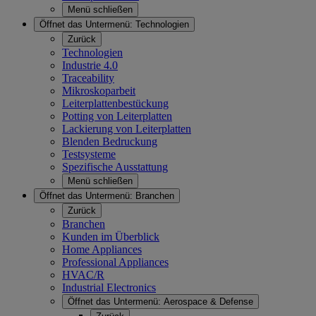
Menü schließen
Öffnet das Untermenü:
Technologien
Zurück
Technologien
Industrie 4.0
Traceability
Mikroskoparbeit
Leiterplattenbestückung
Potting von Leiterplatten
Lackierung von Leiterplatten
Blenden Bedruckung
Testsysteme
Spezifische Ausstattung
Menü schließen
Öffnet das Untermenü:
Branchen
Zurück
Branchen
Kunden im Überblick
Home Appliances
Professional Appliances
HVAC/R
Industrial Electronics
Öffnet das Untermenü:
Aerospace & Defense