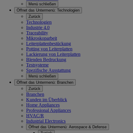
Menü schließen
Öffnet das Untermenü:
Technologien
Zurück
Technologien
Industrie 4.0
Traceability
Mikroskoparbeit
Leiterplattenbestückung
Potting von Leiterplatten
Lackierung von Leiterplatten
Blenden Bedruckung
Testsysteme
Spezifische Ausstattung
Menü schließen
Öffnet das Untermenü:
Branchen
Zurück
Branchen
Kunden im Überblick
Home Appliances
Professional Appliances
HVAC/R
Industrial Electronics
Öffnet das Untermenü:
Aerospace & Defense