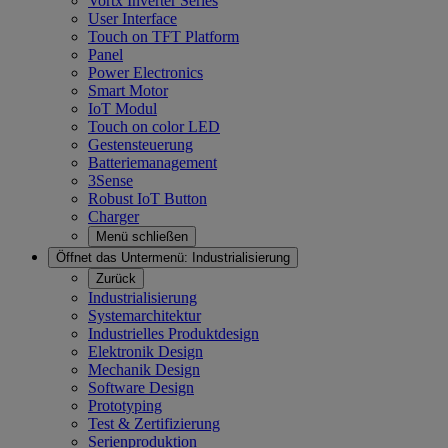
Vortx Inverter Series
User Interface
Touch on TFT Platform
Panel
Power Electronics
Smart Motor
IoT Modul
Touch on color LED
Gestensteuerung
Batteriemanagement
3Sense
Robust IoT Button
Charger
Menü schließen
Öffnet das Untermenü:
Industrialisierung
Zurück
Industrialisierung
Systemarchitektur
Industrielles Produktdesign
Elektronik Design
Mechanik Design
Software Design
Prototyping
Test & Zertifizierung
Serienproduktion