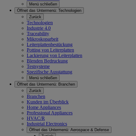
Menü schließen
Öffnet das Untermenü:
Technologien
Zurück
Technologien
Industrie 4.0
Traceability
Mikroskoparbeit
Leiterplattenbestückung
Potting von Leiterplatten
Lackierung von Leiterplatten
Blenden Bedruckung
Testsysteme
Spezifische Ausstattung
Menü schließen
Öffnet das Untermenü:
Branchen
Zurück
Branchen
Kunden im Überblick
Home Appliances
Professional Appliances
HVAC/R
Industrial Electronics
Öffnet das Untermenü:
Aerospace & Defense