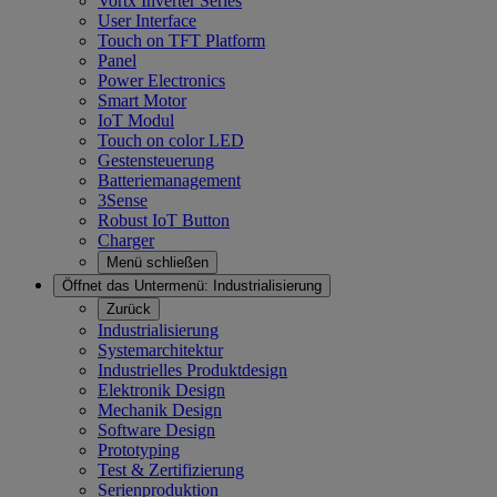
Vortx Inverter Series
User Interface
Touch on TFT Platform
Panel
Power Electronics
Smart Motor
IoT Modul
Touch on color LED
Gestensteuerung
Batteriemanagement
3Sense
Robust IoT Button
Charger
Menü schließen
Öffnet das Untermenü:
Industrialisierung
Zurück
Industrialisierung
Systemarchitektur
Industrielles Produktdesign
Elektronik Design
Mechanik Design
Software Design
Prototyping
Test & Zertifizierung
Serienproduktion