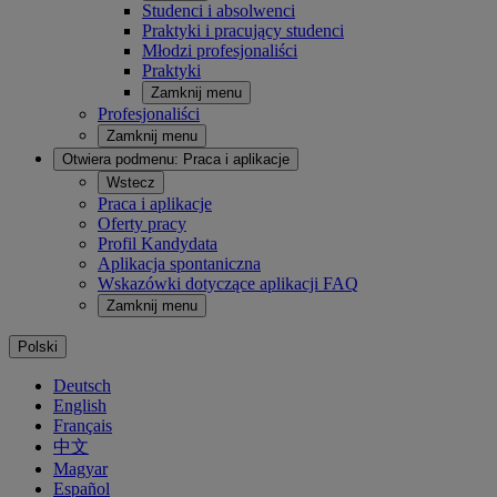
Studenci i absolwenci
Praktyki i pracujący studenci
Młodzi profesjonaliści
Praktyki
Zamknij menu
Profesjonaliści
Zamknij menu
Otwiera podmenu:
Praca i aplikacje
Wstecz
Praca i aplikacje
Oferty pracy
Profil Kandydata
Aplikacja spontaniczna
Wskazówki dotyczące aplikacji FAQ
Zamknij menu
Polski
Deutsch
English
Français
中文
Magyar
Español