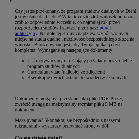
Czy jesteś przekonany, że program studiów dualnych w Diehl
jest właśnie dla Ciebie? W takim razie złóż wniosek od razu -
zrób to odpowiednio wcześnie, co najmniej rok przed
rozpoczęciem studiów i zawsze przez nasz
portal
aplikacyjny
. Na dole tej strony znajdziesz wybór wolnych
miejsc na studia dualne i mozliwość bezpośredniego złożenia
wniosku. Bardzo ważne jest, aby Twoja aplikacja była
kompletna. Wymagane są następujące dokumenty:
List motywacyjny określający pożądany przez Ciebie
program studiów dualnych
Curriculum vitae (najlepiej ze zdjęciem)
Kserokopie dwóch ostatnich świadectw szkolnych.
Dokumenty mogą być przesłane jako pliki PDF. Proszę
zwrócić uwagę na maksymalny rozmiar pliku 5 MB na
dokument.
Masz pytania? Skontaktuj się bezpośrednio z naszymi
rekruterami - wystarczy przewinąć stronę w dół!
Co się dzieje dalej?