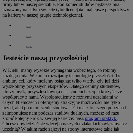
firmy lub w naszej siedzibie. Pod koniec studiów będziesz miał
uznawany na całym świecie tytuł licencjata i najlepsze perspektywy
na karierę w naszej grupie technologicznej.
Jesteście naszą przyszłością!
W Diehl, mamy wysokie wymagania wobec tego, co robimy
każdego dnia. W końcu rozwijamy technologie przyszłości. To
ambitny cel, który możemy osiągnąć tylko wtedy, gdy już dziś
wyszkolimy przyszłych ekspertów. Dlatego cenimy studentów,
którzy myślą przyszłościowo,a nasi studenci czerpią korzyści ze
współpracy z nami. Współpracujemy z różnymi uczelniami w
całych Niemczech i oferujemy atrakcyjne możliwości nie tylko
przed, ale i po ukończeniu studiów. Jeśli masz to, czego potrzeba i
zaimponujesz nam podczas studiów dualnych, możesz od razu
zrobić kolejny krok w swojej karierze: nasz
program praktyk
.
Chcesz dowiedzieć się więcej o naszych działaniach związanych z
uczelnią? W takim razie zajrzyj na strony internetowe takie jak