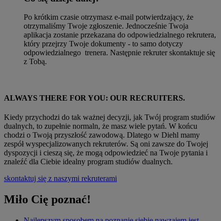
Po krótkim czasie otrzymasz e-mail potwierdzający, że
otrzymaliśmy Twoje zgłoszenie. Jednocześnie Twoja
aplikacja zostanie przekazana do odpowiedzialnego rekrutera,
który przejrzy Twoje dokumenty - to samo dotyczy
odpowiedzialnego trenera. Następnie rekruter skontaktuje się
z Tobą.
ALWAYS THERE FOR YOU: OUR RECRUITERS.
Kiedy przychodzi do tak ważnej decyzji, jak Twój program studiów
dualnych, to zupełnie normaln, że masz wiele pytań. W końcu
chodzi o Twoją przyszłość zawodową. Dlatego w Diehl mamy
zespół wyspecjalizowanych rekruterów. Są oni zawsze do Twojej
dyspozycji i cieszą się, że mogą odpowiedzieć na Twoje pytania i
znaleźć dla Ciebie idealny program studiów dualnych.
skontaktuj się z naszymi rekruterami
Miło Cię poznać!
Najlepszym sposobem na poznanie siebie nawzajem jest