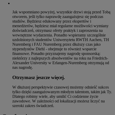
Jak wspomniano powyżej, wszystkie drzwi stoją przed Tobą
otworem, jeśli tylko naprawdę zaangażujesz się podczas
studiów. Będziesz edukowany przez ekspertów i
menedżerów, będziesz miał regularne możliwości wymiany
doświadczeń, otrzymasz oferty praktyk i zaproszenia na
wewnętrzne wydarzenia. Ponadto wspieramy szczególnie
uzdolnionych studentów Uniwersytetu RWTH Aachen, TH
Nuremberg i FAU Nuremberg przez dłuższy czas jako
stypendystów Diehl - obejmuje to również wsparcie
finansowe. Ponadto przyznajemy nagrodę sponsorską:
niektórzy z najlepszych absolwentów na roku na Friedrich-
Alexander University w Erlangen-Nuremberg otrzymują od
nas nagrodę.
Otrzymasz jeszcze więcej.
W dłuższej perspektywie czasowej możemy odnieść sukces
tylko dzięki zaangażowanym młodym talentom, takim jak Ty.
Dlatego robimy wiele, aby umilić Ci codzienne życie
zawodowe. W zależności od lokalizacji możesz liczyć na
szeroki zakres świadczeń.