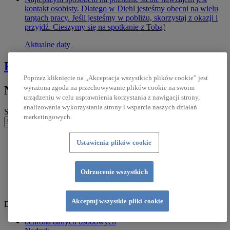
kontakt osobisty. Dlatego w Diehl jesteśmy obecni na wielu
targach pracy. Jeśli jesteśmy w pobliżu, skorzystaj z okazji i
przyjdź. Cieszymy się na spotkanie z Tobą!
Aktualne daty
Rozpocznij studia dualne!
Poprzez kliknięcie na „Akceptacja wszystkich plików cookie” jest
Nie znalazłeś jeszcze tego, czego szukasz?
wyrażona zgoda na przechowywanie plików cookie na swoim
urządzeniu w celu usprawnienia korzystania z nawigacji strony,
analizowania wykorzystania strony i wsparcia naszych działań
Szukaj w Diehl
marketingowych.
Szukaj
praktyka
Ustawienia plików cookie
linkedin
xing
Odrzucenie wszystkich
kununu
glassdoor
Akceptuj wszystkie pliki cookie
Diehl Stiftung & Co. KG © 2026
ochrona danych osobowych