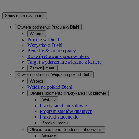
Show main navigation
Otwiera podmenu:
Pracuje w Diehl
Wstecz
Pracuje w Diehl
Wszystko o Diehl
Benefity & kultura pracy
Rozwój & awans pracowników
Targi i wydarzenia związane z karierą
Zamknij menu
Otwiera podmenu:
Wejdź na pokład Diehl
Wstecz
Wejdź na pokład Diehl
Otwiera podmenu:
Praktykanci i uczniowie
Wstecz
Praktykanci i uczniowie
Program studiów dualnych
Praktyki studenckie
Zamknij menu
Otwiera podmenu:
Studenci i absolwenci
Wstecz