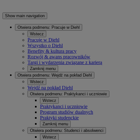
Show main navigation
Otwiera podmenu:
Pracuje w Diehl
Wstecz
Pracuje w Diehl
Wszystko o Diehl
Benefity & kultura pracy
Rozwój & awans pracowników
Targi i wydarzenia związane z karierą
Zamknij menu
Otwiera podmenu:
Wejdź na pokład Diehl
Wstecz
Wejdź na pokład Diehl
Otwiera podmenu:
Praktykanci i uczniowie
Wstecz
Praktykanci i uczniowie
Program studiów dualnych
Praktyki studenckie
Zamknij menu
Otwiera podmenu:
Studenci i absolwenci
Wstecz