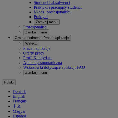
Studenci i absolwenci
Praktyki i pracujący studenci
Młodzi profesjonaliści
Praktyki
Zamknij menu
Profesjonaliści
Zamknij menu
Otwiera podmenu:
Praca i aplikacje
Wstecz
Praca i aplikacje
Oferty pracy
Profil Kandydata
Aplikacja spontaniczna
Wskazówki dotyczące aplikacji FAQ
Zamknij menu
Polski
Deutsch
English
Français
中文
Magyar
Español