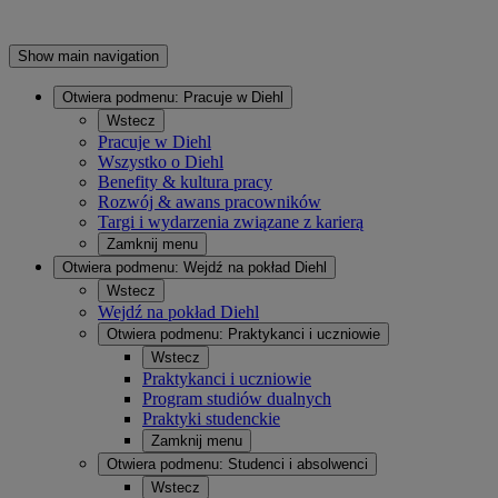
Show main navigation
Otwiera podmenu:
Pracuje w Diehl
Wstecz
Pracuje w Diehl
Wszystko o Diehl
Benefity & kultura pracy
Rozwój & awans pracowników
Targi i wydarzenia związane z karierą
Zamknij menu
Otwiera podmenu:
Wejdź na pokład Diehl
Wstecz
Wejdź na pokład Diehl
Otwiera podmenu:
Praktykanci i uczniowie
Wstecz
Praktykanci i uczniowie
Program studiów dualnych
Praktyki studenckie
Zamknij menu
Otwiera podmenu:
Studenci i absolwenci
Wstecz