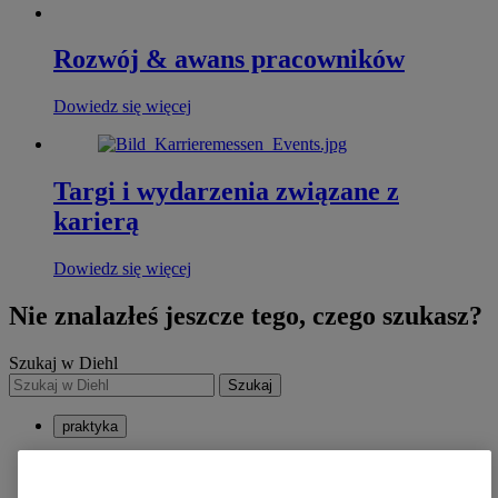
Rozwój & awans pracowników
Dowiedz się więcej
Targi i wydarzenia związane z
karierą
Dowiedz się więcej
Nie znalazłeś jeszcze tego, czego szukasz?
Szukaj w Diehl
Szukaj
praktyka
linkedin
xing