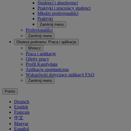
Studenci i absolwenci
Praktyki i pracujący studenci
Młodzi profesjonaliści
Praktyki
Zamknij menu
Profesjonaliści
Zamknij menu
Otwiera podmenu:
Praca i aplikacje
Wstecz
Praca i aplikacje
Oferty pracy
Profil Kandydata
Aplikacja spontaniczna
Wskazówki dotyczące aplikacji FAQ
Zamknij menu
Polski
Deutsch
English
Français
中文
Magyar
Español