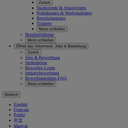
Zurück
Studierende & Absolventen
Praktikanten & Werkstudenten
Berufseinsteiger
Trainees
Menü schließen
Berufserfahrene
Menü schließen
Öffnet das Untermenü:
Jobs & Bewerbung
Zurück
Jobs & Bewerbung
Stellenbörse
Bewerber-Login
Initiativbewerbung
Bewerbungstipps FAQ
Menü schließen
Deutsch
English
Français
Polski
中文
Magyar