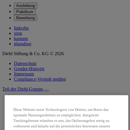
Ausbildung
Praktikum
Bewerbung
linkedin
xing
kununu
glassdoor
Diehl Stiftung & Co. KG © 2026
Datenschutz
Gender-Hinweis
Impressum
Compliance-Verstoß melden
Teil der Diehl-Gruppe
Suche
Stellenanzeigen
Diese Website nutzt Technologien von Dritten, um Ihnen das
Login
optimale Nutzungserlebnis zu ermöglichen. Integrierte
Trackingdienste erlauben es uns, das Onlineangebot stetig zu
verbessern und Inhalte auf die persönlichen Interessen unserer