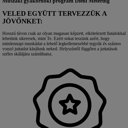
Műszaki gyakornoki program Diehl Metering
VELED EGYÜTT TERVEZZÜK A
JÖVŐNKET:
Hosszú távon csak az olyan magasan képzett, elkötelezett fiatalokkal
lehetünk sikeresek, mint Te. Ezért sokat teszünk azért, hogy
mindennapi munkádat a lehető legkellemesebbé tegyük és számos
vonzó juttatást kínálunk neked. Helyszíntől függően a juttatások
széles skálájára számíthatsz.