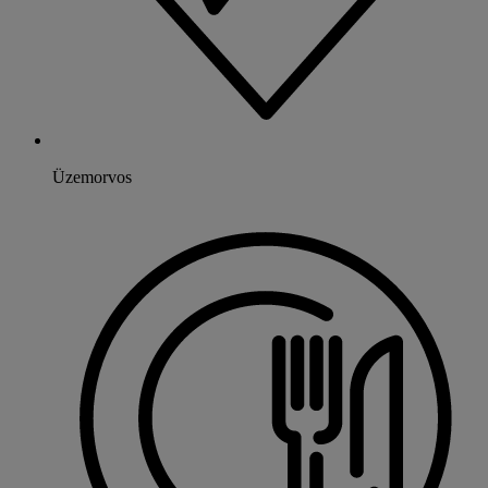
Üzemorvos