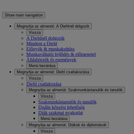
Show main navigation
Megnyitja az almenüt:
A Diehlnél dolgozik
Vissza
A Diehlnél dolgozik
Mindent a Diehl
Előnyök & munkakultúra
Munkavállalói fejlődés & előmenetel
Állásbörzék és események
Menü bezárása
Megnyitja az almenüt:
Diehl csatlakozása
Vissza
Diehl csatlakozása
Megnyitja az almenüt:
Szakmunkástanulók és tanulók
Vissza
Szakmunkástanulók és tanulók
Duális képzési lehetőség
Diák szakmai gyakorlat
Menü bezárása
Megnyitja az almenüt:
Diákok és diplomások
Vissza