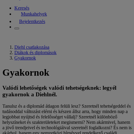
Keresés
Munkahelyek
Bejelentkezés
Diehl csatlakozása
Diákok és diplomások
Gyakornok
Gyakornok
Valódi lehetőségek valódi tehetségeknek: legyél
gyakornok a Diehlnél.
Tanulsz és a diplomád átlagon felüli lesz? Szeretnél tehetségeddel és
tudásoddal változást elérni és készen állsz arra, hogy minden nap a
legjobbat nyújtsd és felelősséget vállalj? Szeretnél különböző
helyszíneket és szakterületeket megismerni? Nem akármivel, hanem
a jövő trendjeivel és technológiáival szeretnél foglalkozni? És nem is
akárhol, hanem egy nemzetközi hírnévvel rendelkező családi