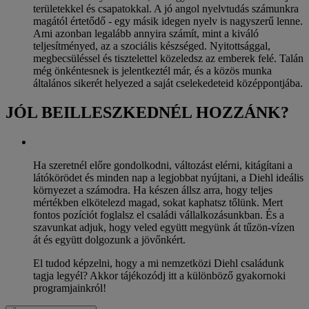
területekkel és csapatokkal. A jó angol nyelvtudás számunkra
magától értetődő - egy másik idegen nyelv is nagyszerű lenne.
Ami azonban legalább annyira számít, mint a kiváló
teljesítményed, az a szociális készséged. Nyitottsággal,
megbecsüléssel és tisztelettel közeledsz az emberek felé. Talán
még önkéntesnek is jelentkeztél már, és a közös munka
általános sikerét helyezed a saját cselekedeteid középpontjába.
JÓL BEILLESZKEDNÉL HOZZÁNK?
Ha szeretnél előre gondolkodni, változást elérni, kitágítani a
látókörödet és minden nap a legjobbat nyújtani, a Diehl ideális
környezet a számodra. Ha készen állsz arra, hogy teljes
mértékben elkötelezd magad, sokat kaphatsz tőlünk. Mert
fontos pozíciót foglalsz el családi vállalkozásunkban. És a
szavunkat adjuk, hogy veled együtt megyünk át tűzön-vízen
át és együtt dolgozunk a jövőnkért.
El tudod képzelni, hogy a mi nemzetközi Diehl családunk
tagja legyél? Akkor tájékozódj itt a különböző gyakornoki
programjainkról!