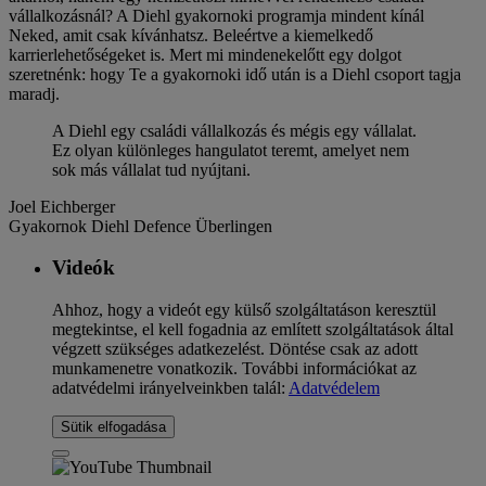
vállalkozásnál? A Diehl gyakornoki programja mindent kínál
Neked, amit csak kívánhatsz. Beleértve a kiemelkedő
karrierlehetőségeket is. Mert mi mindenekelőtt egy dolgot
szeretnénk: hogy Te a gyakornoki idő után is a Diehl csoport tagja
maradj.
A Diehl egy családi vállalkozás és mégis egy vállalat.
Ez olyan különleges hangulatot teremt, amelyet nem
sok más vállalat tud nyújtani.
Joel Eichberger
Gyakornok Diehl Defence Überlingen
Videók
Ahhoz, hogy a videót egy külső szolgáltatáson keresztül
megtekintse, el kell fogadnia az említett szolgáltatások által
végzett szükséges adatkezelést. Döntése csak az adott
munkamenetre vonatkozik. További információkat az
adatvédelmi irányelveinkben talál:
Adatvédelem
Sütik elfogadása