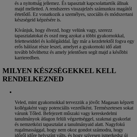
és a nyitottság jellemez. És tapasztalt kapcsolattartók állnak
majd melletted. A rendszeres visszajelzés számunkra magától
értetődő. Ez vonatkozik a személyes, szociális és módszertani
készségeid képzésére is.
Kívánjuk, hogy élvezd, hogy velünk vagy, szerezz
tapasztalatokat és oszd meg azokat a többi gyakornokkal,
feletteseiddel és kollégáiddal. Így már a kezdetektől fogva egy
erős hálózat része leszel, amelyet a gyakornoki idő alatt
tovább bővíthetsz és amely jelentősen segít majd a későbbi
karrieredben.
MILYEN KÉSZSÉGEKKEL KELL
RENDELKEZNED
Veled, mint gyakornokkal tervezzük a jövőt: Magasan képzett
kollégaként vagy potenciális vezetőként. Természetesen sokat
várunk Tőled. Befejezett műszaki vagy kereskedelmi
tanulmányok átlagon felüli végzettséggel, szakmai gyakorlat
és nemzetközi tapasztalat a tanulmányaid alatt. Nagyfokú
rugalmassággal, hogy nem okoz gondot számodra, hogy
időről időre helyszínt válts, és hogy szívesen ismerkedsz új