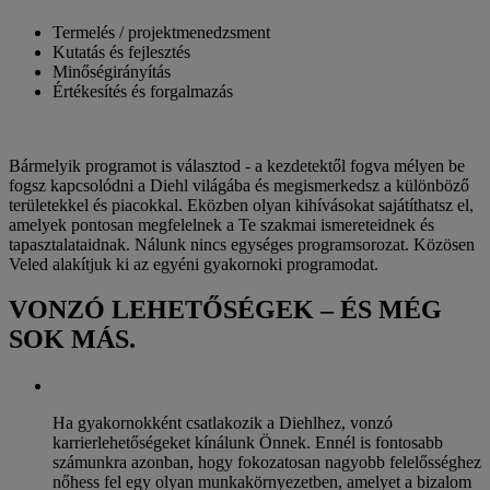
Termelés / projektmenedzsment
Kutatás és fejlesztés
Minőségirányítás
Értékesítés és forgalmazás
Bármelyik programot is választod - a kezdetektől fogva mélyen be
fogsz kapcsolódni a Diehl világába és megismerkedsz a különböző
területekkel és piacokkal. Eközben olyan kihívásokat sajátíthatsz el,
amelyek pontosan megfelelnek a Te szakmai ismereteidnek és
tapasztalataidnak. Nálunk nincs egységes programsorozat. Közösen
Veled alakítjuk ki az egyéni gyakornoki programodat.
VONZÓ LEHETŐSÉGEK – ÉS MÉG
SOK MÁS.
Ha gyakornokként csatlakozik a Diehlhez, vonzó
karrierlehetőségeket kínálunk Önnek. Ennél is fontosabb
számunkra azonban, hogy fokozatosan nagyobb felelősséghez
nőhess fel egy olyan munkakörnyezetben, amelyet a bizalom