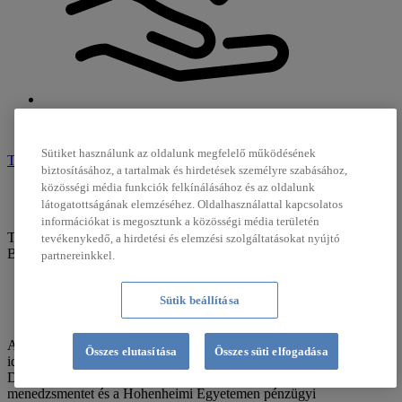
Család-és gondozási támogatás
Sütiket használunk az oldalunk megfelelő működésének
TOVÁBBI INFORMÁCIÓK
biztosításához, a tartalmak és hirdetések személyre szabásához,
közösségi média funkciók felkínálásához és az oldalunk
A nemzetközi kiküldetés része a gyakornoki
látogatottságának elemzéséhez. Oldalhasználattal kapcsolatos
programnak, ami természetesen nagy hozzáadott érték.
információkat is megosztunk a közösségi média területén
Teresa Schneiderhan
tevékenykedő, a hirdetési és elemzési szolgáltatásokat nyújtó
Befektetési kontroller Diehl nürnbergi központja
partnereinkkel.
Sütik beállítása
A 18 hónapos pénzügyi és kontrolling területen eltöltött gyakornoki
Összes elutasítása
Összes süti elfogadása
időm után 2022 márciusa óta befektetési kontrollerként dolgozom a
Diehl nürnbergi központjában. Augsburgban globális üzleti
menedzsmentet és a Hohenheimi Egyetemen pénzügyi