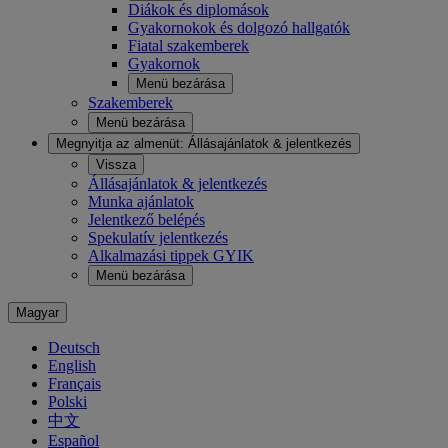
Diákok és diplomások
Gyakornokok és dolgozó hallgatók
Fiatal szakemberek
Gyakornok
Menü bezárása
Szakemberek
Menü bezárása
Megnyitja az almenüt:
Állásajánlatok & jelentkezés
Vissza
Állásajánlatok & jelentkezés
Munka ajánlatok
Jelentkező belépés
Spekulatív jelentkezés
Alkalmazási tippek GYIK
Menü bezárása
Magyar
Deutsch
English
Français
Polski
中文
Español