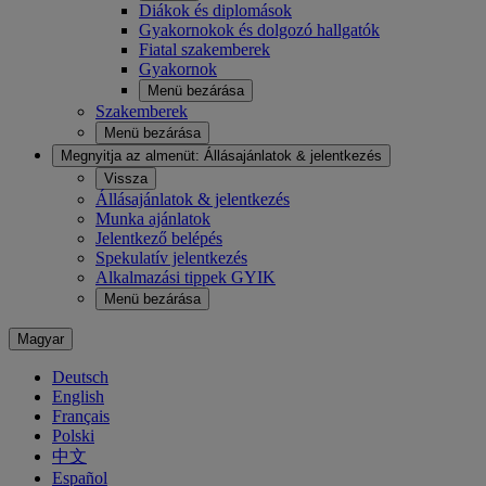
Diákok és diplomások
Gyakornokok és dolgozó hallgatók
Fiatal szakemberek
Gyakornok
Menü bezárása
Szakemberek
Menü bezárása
Megnyitja az almenüt:
Állásajánlatok & jelentkezés
Vissza
Állásajánlatok & jelentkezés
Munka ajánlatok
Jelentkező belépés
Spekulatív jelentkezés
Alkalmazási tippek GYIK
Menü bezárása
Magyar
Deutsch
English
Français
Polski
中文
Español