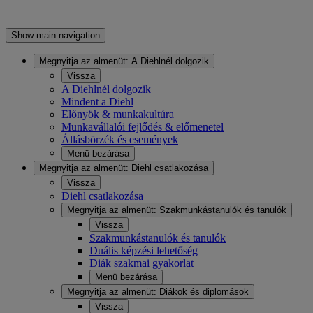
Show main navigation
Megnyitja az almenüt:
A Diehlnél dolgozik
Vissza
A Diehlnél dolgozik
Mindent a Diehl
Előnyök & munkakultúra
Munkavállalói fejlődés & előmenetel
Állásbörzék és események
Menü bezárása
Megnyitja az almenüt:
Diehl csatlakozása
Vissza
Diehl csatlakozása
Megnyitja az almenüt:
Szakmunkástanulók és tanulók
Vissza
Szakmunkástanulók és tanulók
Duális képzési lehetőség
Diák szakmai gyakorlat
Menü bezárása
Megnyitja az almenüt:
Diákok és diplomások
Vissza