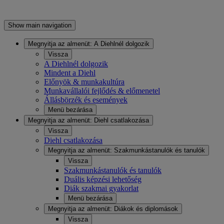
Show main navigation
Megnyitja az almenüt:
A Diehlnél dolgozik
Vissza
A Diehlnél dolgozik
Mindent a Diehl
Előnyök & munkakultúra
Munkavállalói fejlődés & előmenetel
Állásbörzék és események
Menü bezárása
Megnyitja az almenüt:
Diehl csatlakozása
Vissza
Diehl csatlakozása
Megnyitja az almenüt:
Szakmunkástanulók és tanulók
Vissza
Szakmunkástanulók és tanulók
Duális képzési lehetőség
Diák szakmai gyakorlat
Menü bezárása
Megnyitja az almenüt:
Diákok és diplomások
Vissza