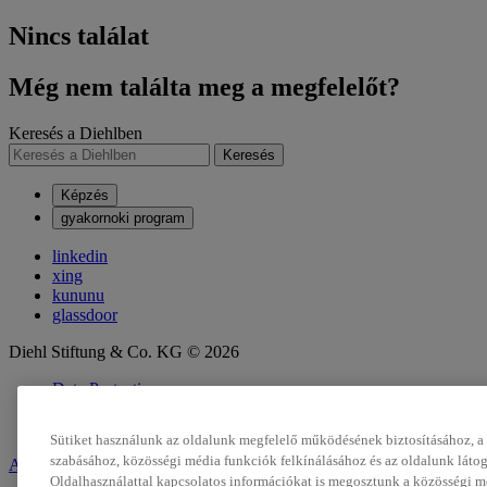
Nincs találat
Még nem találta meg a megfelelőt?
Keresés a Diehlben
Keresés
Képzés
gyakornoki program
linkedin
xing
kununu
glassdoor
Diehl Stiftung & Co. KG © 2026
Data Protection
Impresszum
Megfelelőségi jogsértés jelentése
Sütiket használunk az oldalunk megfelelő működésének biztosításához, a 
szabásához, közösségi média funkciók felkínálásához és az oldalunk láto
A Diehl Gruppe része
Oldalhasználattal kapcsolatos információkat is megosztunk a közösségi mé