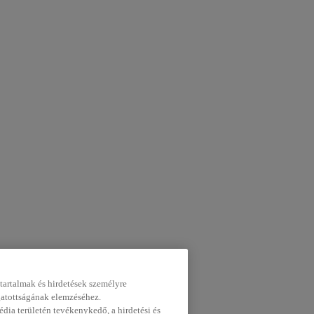
tartalmak és hirdetések személyre
gatottságának elemzéséhez.
dia területén tevékenykedő, a hirdetési és