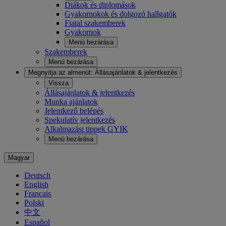
Diákok és diplomások
Gyakornokok és dolgozó hallgatók
Fiatal szakemberek
Gyakornok
Menü bezárása
Szakemberek
Menü bezárása
Megnyitja az almenüt:
Állásajánlatok & jelentkezés
Vissza
Állásajánlatok & jelentkezés
Munka ajánlatok
Jelentkező belépés
Spekulatív jelentkezés
Alkalmazási tippek GYIK
Menü bezárása
Magyar
Deutsch
English
Français
Polski
中文
Español