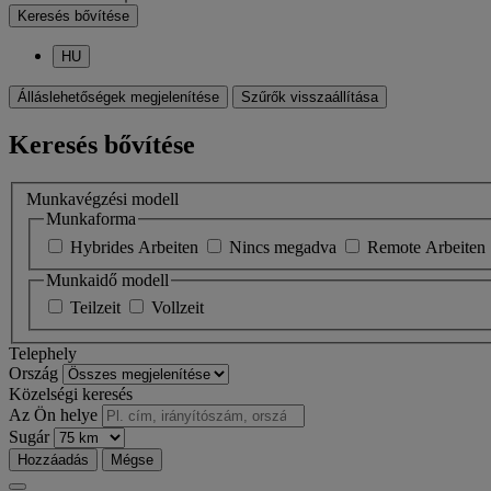
Keresés bővítése
HU
Álláslehetőségek megjelenítése
Szűrők visszaállítása
Keresés bővítése
Munkavégzési modell
Munkaforma
Hybrides Arbeiten
Nincs megadva
Remote Arbeiten
Munkaidő modell
Teilzeit
Vollzeit
Telephely
Ország
Közelségi keresés
Az Ön helye
Sugár
Hozzáadás
Mégse