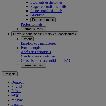
Étudiants & diplômés
Stages et étudiants actifs
Jeunes professionnels
Graduate
Fermer le menu
Professionnels
Fermer le menu
Ouvre le sous-menu:
Emplois et candidatures
Retour
Emplois et candidatures
Portail emploi
Accès des candidats
Candidature spontanée
Conseils pour la candidature FAQ
Fermer le menu
Français
Deutsch
English
Polski
中文
Magyar
Español