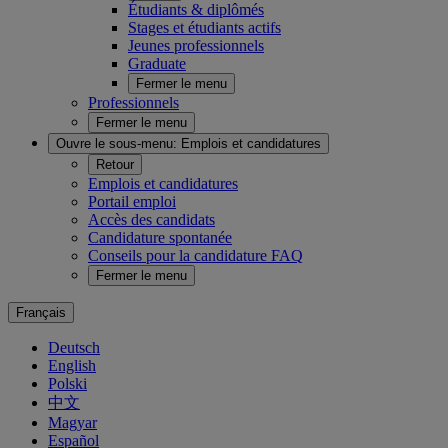
Étudiants & diplômés
Stages et étudiants actifs
Jeunes professionnels
Graduate
Fermer le menu
Professionnels
Fermer le menu
Ouvre le sous-menu:
Emplois et candidatures
Retour
Emplois et candidatures
Portail emploi
Accès des candidats
Candidature spontanée
Conseils pour la candidature FAQ
Fermer le menu
Français
Deutsch
English
Polski
中文
Magyar
Español