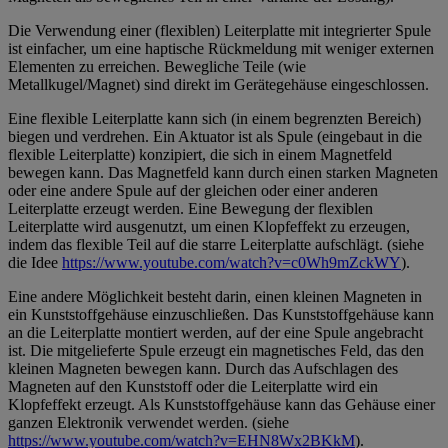
Die Verwendung einer (flexiblen) Leiterplatte mit integrierter Spule
ist einfacher, um eine haptische Rückmeldung mit weniger externen
Elementen zu erreichen. Bewegliche Teile (wie
Metallkugel/Magnet) sind direkt im Gerätegehäuse eingeschlossen.
Eine flexible Leiterplatte kann sich (in einem begrenzten Bereich)
biegen und verdrehen. Ein Aktuator ist als Spule (eingebaut in die
flexible Leiterplatte) konzipiert, die sich in einem Magnetfeld
bewegen kann. Das Magnetfeld kann durch einen starken Magneten
oder eine andere Spule auf der gleichen oder einer anderen
Leiterplatte erzeugt werden. Eine Bewegung der flexiblen
Leiterplatte wird ausgenutzt, um einen Klopfeffekt zu erzeugen,
indem das flexible Teil auf die starre Leiterplatte aufschlägt. (siehe
die Idee
https://www.youtube.com/watch?v=c0Wh9mZckWY
).
Eine andere Möglichkeit besteht darin, einen kleinen Magneten in
ein Kunststoffgehäuse einzuschließen. Das Kunststoffgehäuse kann
an die Leiterplatte montiert werden, auf der eine Spule angebracht
ist. Die mitgelieferte Spule erzeugt ein magnetisches Feld, das den
kleinen Magneten bewegen kann. Durch das Aufschlagen des
Magneten auf den Kunststoff oder die Leiterplatte wird ein
Klopfeffekt erzeugt. Als Kunststoffgehäuse kann das Gehäuse einer
ganzen Elektronik verwendet werden. (siehe
https://www.youtube.com/watch?v=EHN8Wx2BKkM
).