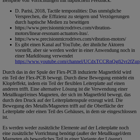
Beispiele von Vorrichtungen mit haptischem Feedback:
D. Parisi, 2018, Tactile temporalities: Das unmögliche
Versprechen, die Effizienz zu steigern und Verzögerungen
durch haptische Medien zu beseitigen
https://www.precisionmicrodrives.com/vibration-
motors/linear-resonant-actuators-lras/.
https://www.precisionmicrodrives.com/vibration-motors/
Es gibt einen Kanal auf YouTube, der ähnliche Aktoren
vorstellt, aber sie werden weder in einer Anwendung noch in
einer Marktlösung verwendet
https://www.youtube.com/channel/UCdxTCCRnQgfi2vr2fZu
Durch das in der Spule der Flex-PCB induzierte Magnetfeld wird
ein Teil der Flex-PCB bewegt. Durch diese Bewegung entsteht ein
Klopfeffekt, indem ein Teil der flexiblen Leiterplatte auf einen
anderen trifft. Eine alternative Lösung ist die Verwendung einer
Metallkugel/eines Magneten, der sich im Magnetfeld bewegt, das
durch den Druck auf der Leiterplattenspule erzeugt wird. Die
Bewegung des Metalls/Magneten trifft auf die Oberfläche der
Leiterplatte oder einen Teil des Gehäuses, in dem sie eingeschlossen
ist.
Es werden weder zusätzliche Elemente auf der Leiterplatte noch
eine zusätzliche Vorrichtung benötigt (außer der Metallkugel/dem
Magneten als bewegliches Teil in einer Variante der Lösung).