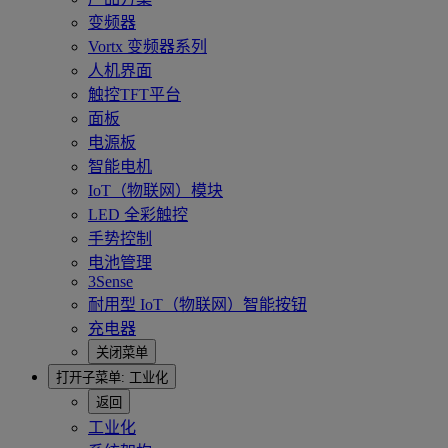
变频器
Vortx 变频器系列
人机界面
触控TFT平台
面板
电源板
智能电机
IoT（物联网）模块
LED 全彩触控
手势控制
电池管理
3Sense
耐用型 IoT（物联网）智能按钮
充电器
关闭菜单
打开子菜单:
工业化
返回
工业化