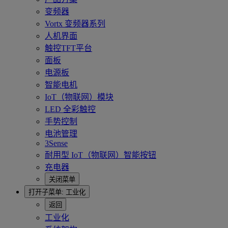
变频器
Vortx 变频器系列
人机界面
触控TFT平台
面板
电源板
智能电机
IoT（物联网）模块
LED 全彩触控
手势控制
电池管理
3Sense
耐用型 IoT（物联网）智能按钮
充电器
关闭菜单
打开子菜单:
工业化
返回
工业化