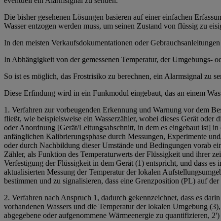
eventuell ein Alarmsignal zu senden.
Die bisher gesehenen Lösungen basieren auf einer einfachen Erfassu
Wasser entzogen werden muss, um seinen Zustand von flüssig zu eisi
In den meisten Verkaufsdokumentationen oder Gebrauchsanleitungen 
In Abhängigkeit von der gemessenen Temperatur, der Umgebungs- oder
So ist es möglich, das Frostrisiko zu berechnen, ein Alarmsignal zu se
Diese Erfindung wird in ein Funkmodul eingebaut, das an einem Wass
1. Verfahren zur vorbeugenden Erkennung und Warnung vor dem Bestehe
fließt, wie beispielsweise ein Wasserzähler, wobei dieses Gerät oder di
oder Anordnung [Gerät/Leitungsabschnitt, in dem es eingebaut ist] in ei
anfänglichen Kalibrierungsphase durch Messungen, Experimente und/o
oder durch Nachbildung dieser Umstände und Bedingungen vorab eine R
Zähler, als Funktion des Temperaturwerts der Flüssigkeit und ihrer z
Verfestigung der Flüssigkeit in dem Gerät (1) entspricht, und dass es
aktualisierten Messung der Temperatur der lokalen Aufstellungsumgebu
bestimmen und zu signalisieren, dass eine Grenzposition (PL) auf der 
2. Verfahren nach Anspruch 1, dadurch gekennzeichnet, dass es darin
vorhandenen Wassers und die Temperatur der lokalen Umgebung (3), in d
abgegebene oder aufgenommene Wärmeenergie zu quantifizieren, 2') d