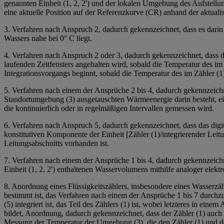
genannten Einheit (1, 2, 2') und der lokalen Umgebung des Aufstellun
eine aktuelle Position auf der Referenzkurve (CR) anhand der aktuali
3. Verfahren nach Anspruch 2, dadurch gekennzeichnet, dass es dari
Wassers nahe bei 0° C liegt.
4. Verfahren nach Anspruch 2 oder 3, dadurch gekennzeichnet, dass d
laufenden Zeitfensters angehalten wird, sobald die Temperatur des im
Integrationsvorgangs beginnt, sobald die Temperatur des im Zähler (1
5. Verfahren nach einem der Ansprüche 2 bis 4, dadurch gekennzeichnet
Standortumgebung (3) ausgetauschten Wärmeenergie darin besteht, ein 
die kontinuierlich oder in regelmäßigen Intervallen gemessen wird.
6. Verfahren nach Anspruch 5, dadurch gekennzeichnet, dass das digit
konstitutiven Komponente der Einheit [Zähler (1)/integrierender Leitu
Leitungsabschnitts vorhanden ist.
7. Verfahren nach einem der Ansprüche 1 bis 4, dadurch gekennzeichnet,
Einheit (1, 2, 2') enthaltenen Wasservolumens mithilfe analoger elek
8. Anordnung eines Flüssigkeitszählers, insbesondere eines Wasserz
bestimmt ist, das Verfahren nach einem der Ansprüche 1 bis 7 durchzu
(5) integriert ist, das Teil des Zählers (1) ist, wobei letzteres in ein
bildet, Anordnung, dadurch gekennzeichnet, dass der Zähler (1) auch 
Messung der Temperatur der Umgebung (3), die den Zähler (1) und den