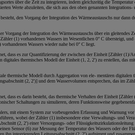
gsortes über die Zeit zu integrieren, indem gleichzeitig die Temperat
sierten Werte abzuleiten, die sich aus den oben genannten Integration
n besteht, den Vorgang der Integration des Wärmeaustauschs nur dann 
er Vorgang der Integration des Wärmeaustauschs über ein gleitendes Ze
 Zähler (1) vorhandenen Wassers im Wesentlichen 0° C übersteigt, und 
) vorhandenen Wassers wieder nahe bei 0° C liegt.
, dass es zur Quantifizierung der zwischen der Einheit [Zähler (1)/Ante
digitales thermisches Modell der Einheit (1, 2, 2') zu erstellen, das 
ale thermische Modell durch Aggregation von ele- mentären digitalen t
ngsabschnitt (2, 2')] und dem Wasservolumen entsprechen, das im Zähler
 dass es darin besteht, das thermische Verhalten der Einheit [Zähler (1)
tronischer Schaltungen zu simulieren, deren Funktionsweise gegebenenfa
ählers, mit einem System zur vorbeugenden Erfassung und Warnung vor e
führen, wobei der Zähler (1) insbesondere eine Verwaltungs- und Verar
em Abschnitt (2, 2') einer Versorgungs- oder Flüssigkeitszirkulationsleit
einen Sensor (6) zur Messung der Temperatur des Wassers oder der Flüss
 ihn integrierenden Leitungsabschnitt (2, 2') aufnimmt und zusammen 