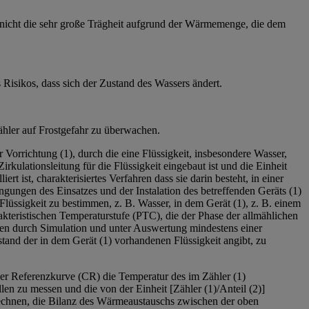
 nicht die sehr große Trägheit aufgrund der Wärmemenge, die dem
isikos, dass sich der Zustand des Wassers ändert.
ähler auf Frostgefahr zu überwachen.
Vorrichtung (1), durch die eine Flüssigkeit, insbesondere Wasser,
irkulationsleitung für die Flüssigkeit eingebaut ist und die Einheit
t ist, charakterisiertes Verfahren dass sie darin besteht, in einer
ngen des Einsatzes und der Instalation des betreffenden Geräts (1)
üssigkeit zu bestimmen, z. B. Wasser, in dem Gerät (1), z. B. einem
kteristischen Temperaturstufe (PTC), die der Phase der allmählichen
allen durch Simulation und unter Auswertung mindestens einer
tand der in dem Gerät (1) vorhandenen Flüssigkeit angibt, zu
der Referenzkurve (CR) die Temperatur des im Zähler (1)
len zu messen und die von der Einheit [Zähler (1)/Anteil (2)]
erechnen, die Bilanz des Wärmeaustauschs zwischen der oben