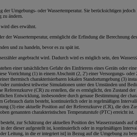
ng der Umgebungs- oder Wassertemperatur. Sie berücksichtigen jedoch
g zu ändern.
wird dies erwähnt.
 der Wassertemperatur, ermöglicht die Erfindung die Berechnung des R
nden und zu handeln, bevor es zu spät ist.
erzähler angebracht wird. Dadurch wird es möglich sein, den Wasserz
n einer tatsächlichen Gefahr des Einfrierens eines Geräts oder einer 
ese Vorrichtung (1) in einem Abschnitt (2, 2') einer Versorgungs- oder Z
ner thermisch charakterisierbaren lokalen Standortumgebung (3) installier
der zumindest teilweise Simulationen unter den Umständen und Bedingu
eferenzkurve (CR) zu erstellen, die es ermöglicht, den Zustand der Fl
eitlichen Entwicklung, insbesondere durch genaue Bestimmung der chara
 im Gebrauch darin besteht, kontinuierlich oder in regelmäßigen Interv
ng (3) eine aktuelle Position auf der Referenzkurve (CR), die den Zus
oben genannten charakteristischen Temperaturstufe (PTC) erreicht ist.
 besteht, zur Schätzung der aktuellen Position des Wasserzustands auf 
er dieser aufgestellt ist, kontinuierlich oder in regelmäßigen Interval
er Leitung, in die er integriert ist] in Bezug auf die Umgebung zu b