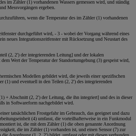
ur des im Zähler (1) vorhandenen Wassers gemessen wird, und ständig
s- und Messvorgängen ergeben.
durchzuführen, wenn die Temperatur des im Zähler (1) vorhandenen
itfenster durchgeführt wird, - 3 - wobei der Vorgang während eines
ein neues Integrationszeitfenster mit Rücksetzung und Neustart des
il (2, 2') der integrierenden Leitung] und der lokalen
mit dem Wert der Temperatur der Standortumgebung (3) gespeist wird,
hermischen Modellen gebildet wird, die jeweils einer spezifischen
 (1) und eventuell in den Teilen (2, 2') des integrierenden
 + Abschnitt (2, 2') der Leitung, die ihn integriert] und des in dieser
lls in Softwareform nachgebildet wird.
iner tatsächlichen Frostgefahr im Gebrauch, das geeignet und dazu
beitungseinheit (4) umfasst, die vorteilhafterweise in ein Funkmodul
ung montiert ist, die mit dem Zähler (1) die oben genannte Anordnung
igkeit, die im Zähler (1) vorhanden ist, und einen Sensor (7) zur
die Anordnung (1, 2, 2') bildet, umfasst oder mit diesen verbunden