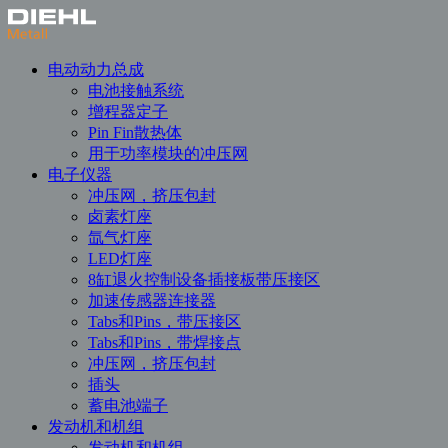
电动动力总成
电池接触系统
增程器定子
Pin Fin散热体
用于功率模块的冲压网
电子仪器
冲压网，挤压包封
卤素灯座
氙气灯座
LED灯座
8缸退火控制设备插接板带压接区
加速传感器连接器
Tabs和Pins，带压接区
Tabs和Pins，带焊接点
冲压网，挤压包封
插头
蓄电池端子
发动机和机组
发动机和机组