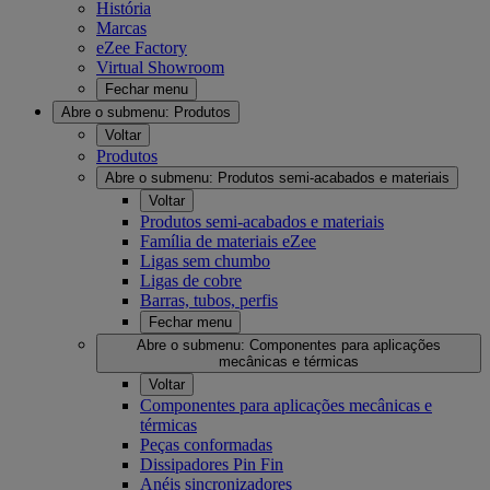
História
Marcas
eZee Factory
Virtual Showroom
Fechar menu
Abre o submenu:
Produtos
Voltar
Produtos
Abre o submenu:
Produtos semi-acabados e materiais
Voltar
Produtos semi-acabados e materiais
Família de materiais eZee
Ligas sem chumbo
Ligas de cobre
Barras, tubos, perfis
Fechar menu
Abre o submenu:
Componentes para aplicações
mecânicas e térmicas
Voltar
Componentes para aplicações mecânicas e
térmicas
Peças conformadas
Dissipadores Pin Fin
Anéis sincronizadores