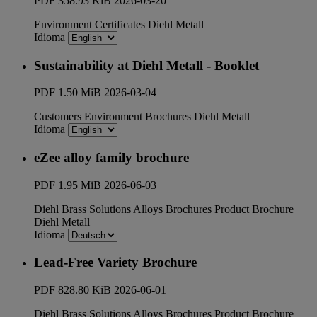
PDF
358.93 KiB
2026-03-20
Environment
Certificates
Diehl Metall
Idioma
Sustainability at Diehl Metall - Booklet
PDF
1.50 MiB
2026-03-04
Customers
Environment
Brochures
Diehl Metall
Idioma
eZee alloy family brochure
PDF
1.95 MiB
2026-06-03
Diehl Brass Solutions
Alloys
Brochures
Product Brochure
Diehl Metall
Idioma
Lead-Free Variety Brochure
PDF
828.80 KiB
2026-06-01
Diehl Brass Solutions
Alloys
Brochures
Product Brochure