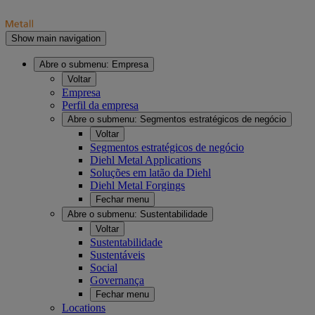
Show main navigation
Abre o submenu:
Empresa
Voltar
Empresa
Perfil da empresa
Abre o submenu:
Segmentos estratégicos de negócio
Voltar
Segmentos estratégicos de negócio
Diehl Metal Applications
Soluções em latão da Diehl
Diehl Metal Forgings
Fechar menu
Abre o submenu:
Sustentabilidade
Voltar
Sustentabilidade
Sustentáveis
Social
Governança
Fechar menu
Locations