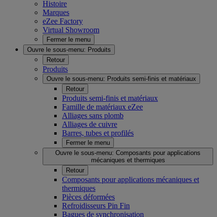
Histoire
Marques
eZee Factory
Virtual Showroom
Fermer le menu
Ouvre le sous-menu:
Produits
Retour
Produits
Ouvre le sous-menu:
Produits semi-finis et matériaux
Retour
Produits semi-finis et matériaux
Famille de matériaux eZee
Alliages sans plomb
Alliages de cuivre
Barres, tubes et profilés
Fermer le menu
Ouvre le sous-menu:
Composants pour applications
mécaniques et thermiques
Retour
Composants pour applications mécaniques et
thermiques
Pièces déformées
Refroidisseurs Pin Fin
Bagues de synchronisation