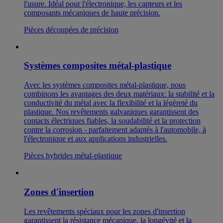
l'usure. Idéal pour l'électronique, les capteurs et les
composants mécaniques de haute précision.
Pièces découpées de précision
Systèmes composites métal-plastique
Avec les systèmes composites métal-plastique, nous
combinons les avantages des deux matériaux: la stabilité et la
conductivité du métal avec la flexibilité et la légèreté du
plastique. Nos revêtements galvaniques garantissent des
contacts électriques fiables, la soudabilité et la protection
contre la corrosion - parfaitement adaptés à l'automobile, à
l'électronique et aux applications industrielles.
Pièces hybrides métal-plastique
Zones d'insertion
Les revêtements spéciaux pour les zones d'insertion
garantissent la résistance mécanique, la longévité et la