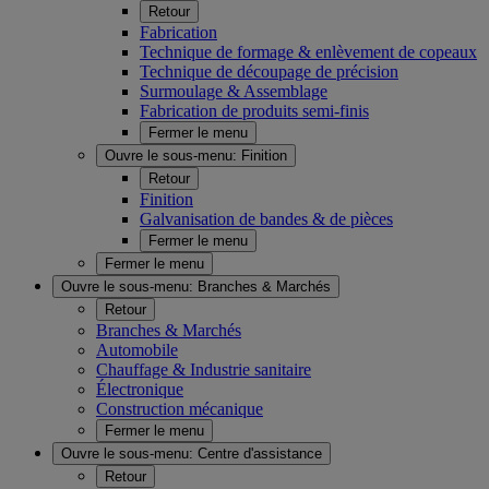
Retour
Fabrication
Technique de formage & enlèvement de copeaux
Technique de découpage de précision
Surmoulage & Assemblage
Fabrication de produits semi-finis
Fermer le menu
Ouvre le sous-menu:
Finition
Retour
Finition
Galvanisation de bandes & de pièces
Fermer le menu
Fermer le menu
Ouvre le sous-menu:
Branches & Marchés
Retour
Branches & Marchés
Automobile
Chauffage & Industrie sanitaire
Électronique
Construction mécanique
Fermer le menu
Ouvre le sous-menu:
Centre d'assistance
Retour