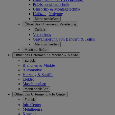
Präzisionsstanztechnik
Umspritz- & Montagetechnik
Halbzeugfertigung
Menü schließen
Öffnet das Untermenü:
Veredelung
Zurück
Veredelung
Galvanisierung von Bändern & Teilen
Menü schließen
Menü schließen
Öffnet das Untermenü:
Branchen & Märkte
Zurück
Branchen & Märkte
Automotive
Heizung & Sanitär
Elektro
Maschinenbau
Menü schließen
Öffnet das Untermenü:
Info Center
Zurück
Info Center
Metallpreise
Kontakt