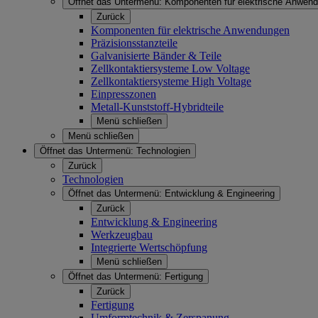
Öffnet das Untermenü:
Komponenten für elektrische Anwen
Zurück
Komponenten für elektrische Anwendungen
Präzisionsstanzteile
Galvanisierte Bänder & Teile
Zellkontaktiersysteme Low Voltage
Zellkontaktiersysteme High Voltage
Einpresszonen
Metall-Kunststoff-Hybridteile
Menü schließen
Menü schließen
Öffnet das Untermenü:
Technologien
Zurück
Technologien
Öffnet das Untermenü:
Entwicklung & Engineering
Zurück
Entwicklung & Engineering
Werkzeugbau
Integrierte Wertschöpfung
Menü schließen
Öffnet das Untermenü:
Fertigung
Zurück
Fertigung
Umformtechnik & Zerspanung