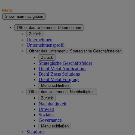
Show main navigation
Öffnet das Untermenü:
Unternehmen
Zurück
Unternehmen
Unternehmensprofil
Öffnet das Untermenü:
Strategische Geschäftsfelder
Zurück
Strategische Geschäftsfelder
Diehl Metal Applications
Diehl Brass Solutions
Diehl Metal Forgings
Menü schließen
Öffnet das Untermenü:
Nachhaltigkeit
Zurück
Nachhaltigkeit
Umwelt
Soziales
Governance
Menü schließen
Standorte