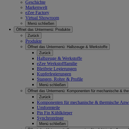
Geschichte
Markenwelt
eZee Factory
Virtual Showroom
Menü schließen
Öffnet das Untermenü:
Produkte
Zurück
Produkte
Öffnet das Untermenü:
Halbzeuge & Werkstoffe
Zurück
Halbzeuge & Werkstoffe
eZee Werkstofffamilie
Bleifreie Legierungen
Kupferlegierungen
Stangen, Rohre & Profile
Menü schließen
Öffnet das Untermenü:
Komponenten für mechanische & th
Zurück
Komponenten für mechanische & thermische An
Umformteile
Pin Fin Kühlkörper
Synchronringe
Menü schließen