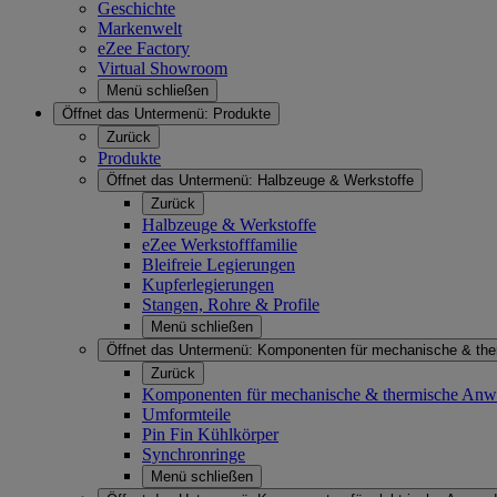
Geschichte
Markenwelt
eZee Factory
Virtual Showroom
Menü schließen
Öffnet das Untermenü:
Produkte
Zurück
Produkte
Öffnet das Untermenü:
Halbzeuge & Werkstoffe
Zurück
Halbzeuge & Werkstoffe
eZee Werkstofffamilie
Bleifreie Legierungen
Kupferlegierungen
Stangen, Rohre & Profile
Menü schließen
Öffnet das Untermenü:
Komponenten für mechanische & th
Zurück
Komponenten für mechanische & thermische An
Umformteile
Pin Fin Kühlkörper
Synchronringe
Menü schließen