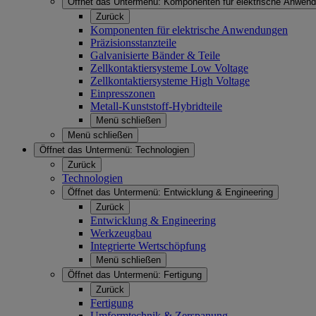
Öffnet das Untermenü:
Komponenten für elektrische Anwen
Zurück
Komponenten für elektrische Anwendungen
Präzisionsstanzteile
Galvanisierte Bänder & Teile
Zellkontaktiersysteme Low Voltage
Zellkontaktiersysteme High Voltage
Einpresszonen
Metall-Kunststoff-Hybridteile
Menü schließen
Menü schließen
Öffnet das Untermenü:
Technologien
Zurück
Technologien
Öffnet das Untermenü:
Entwicklung & Engineering
Zurück
Entwicklung & Engineering
Werkzeugbau
Integrierte Wertschöpfung
Menü schließen
Öffnet das Untermenü:
Fertigung
Zurück
Fertigung
Umformtechnik & Zerspanung