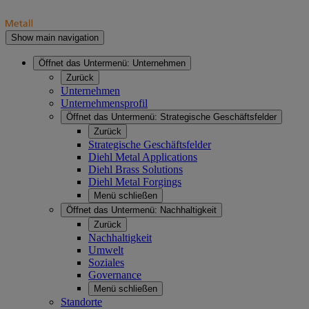
Show main navigation
Öffnet das Untermenü:
Unternehmen
Zurück
Unternehmen
Unternehmensprofil
Öffnet das Untermenü:
Strategische Geschäftsfelder
Zurück
Strategische Geschäftsfelder
Diehl Metal Applications
Diehl Brass Solutions
Diehl Metal Forgings
Menü schließen
Öffnet das Untermenü:
Nachhaltigkeit
Zurück
Nachhaltigkeit
Umwelt
Soziales
Governance
Menü schließen
Standorte