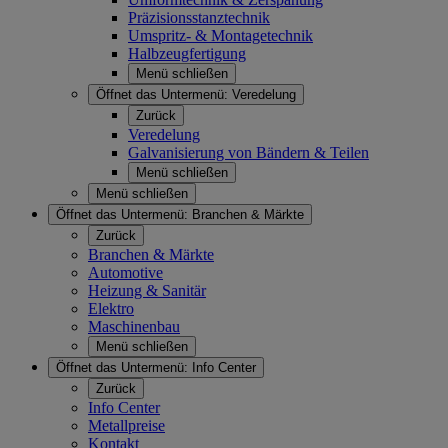
Präzisionsstanztechnik
Umspritz- & Montagetechnik
Halbzeugfertigung
Menü schließen
Öffnet das Untermenü:
Veredelung
Zurück
Veredelung
Galvanisierung von Bändern & Teilen
Menü schließen
Menü schließen
Öffnet das Untermenü:
Branchen & Märkte
Zurück
Branchen & Märkte
Automotive
Heizung & Sanitär
Elektro
Maschinenbau
Menü schließen
Öffnet das Untermenü:
Info Center
Zurück
Info Center
Metallpreise
Kontakt