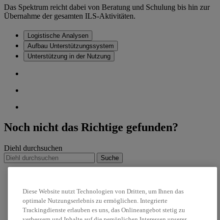
Das Spektrum reicht dabei von Beratung und Schulung bis hin zur
Übernahme der gesamten ILS-Aktivitäten.
Logistische Analysen
Aufbau Unterstützungssystem
Unterstützung in der Nutzung
Noch nicht das Richtige gefunden?
Diehl durchsuchen
Suche
IRIS-T
Nachhaltigkeit
Diese Website nutzt Technologien von Dritten, um Ihnen das
Karriere
optimale Nutzungserlebnis zu ermöglichen. Integrierte
Trackingdienste erlauben es uns, das Onlineangebot stetig zu
linkedin
verbessern und Inhalte auf die persönlichen Interessen unserer