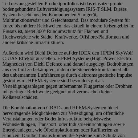
Teil des ausgestellten Produktportfolios ist das einsatzerprobte
bodengebundene Luftverteidigungssystem IRIS-T SLM. Dieses
System besteht aus den Komponenten Startgerät,
Multifunktionsradar und Gefechtsstand. Das modulare System für
kurze bis mittlere Reichweiten, das aktuell in einem Krisengebiet im
Einsatz ist, bietet 360° Rundumschutz für Flächen und
Hochwertziele wie Städte, Kraftwerke, Offshore-Plattformen und
andere kritische Infrastrukturen.
Außerdem wird Diehl Defence auf der IDEX den HPEM SkyWolf
C-UAS Effektor ausstellen. HPEM-Systeme (High-Power Electro-
Magnetics) von Diehl Defence sind darauf ausgelegt, Bedrohungen
aus der Luft zu bekämpfen, indem die Steuerelektronik innerhalb
des unbemannten Luftfahrzeugs durch elektromagnetische Impulse
gestört wird. HPEM-Systeme sind besonders gut als
Verteidigungsanlagen gegen unbemannte Fluggeräte oder Drohnen
mit geringer Reichweite geeignet und verursachen keine
Kollateralschäden.
Die Kombination von GBAD- und HPEM-Systemen bietet
hervorragende Möglichkeiten zur Verteidigung, um öffentliche
Veranstaltungen oder Bodeninfrastruktur, beispielsweise
Wohnsiedlungen, Transport- oder Industrieeinrichtungen sowie
Energieanlagen, wie Ölbohrplattformen oder Raffinerien zu
schützen. Darüber hinaus können die Systeme zum Schutz von