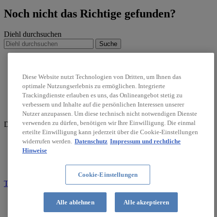
Noch nicht das Richtige gefunden?
Diehl durchsuchen
Suche
IRIS-T
Nachhaltigkeit
Diese Website nutzt Technologien von Dritten, um Ihnen das
Karriere
optimale Nutzungserlebnis zu ermöglichen. Integrierte
Trackingdienste erlauben es uns, das Onlineangebot stetig zu
linkedin
verbessern und Inhalte auf die persönlichen Interessen unserer
twitter
Nutzer anzupassen. Um diese technisch nicht notwendigen Dienste
verwenden zu dürfen, benötigen wir Ihre Einwilligung. Die einmal
Diehl Stiftung & Co. KG © 2026
erteilte Einwilligung kann jederzeit über die Cookie-Einstellungen
Datenschutz
widerrufen werden.
Datenschutz
Impressum und rechtliche
Gender-Hinweis
Hinweise
Impressum
Compliance-Verstoß melden
Cookie-Einstellungen
Teil der Diehl-Gruppe
Suche
Alle ablehnen
Alle akzeptieren