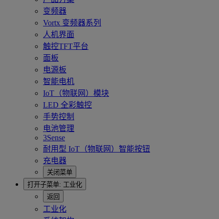
变频器
Vortx 变频器系列
人机界面
触控TFT平台
面板
电源板
智能电机
IoT（物联网）模块
LED 全彩触控
手势控制
电池管理
3Sense
耐用型 IoT（物联网）智能按钮
充电器
关闭菜单
打开子菜单:
工业化
返回
工业化