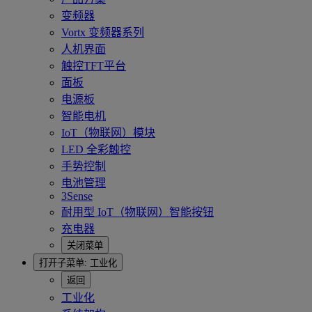
变频器
Vortx 变频器系列
人机界面
触控TFT平台
面板
电源板
智能电机
IoT（物联网）模块
LED 全彩触控
手势控制
电池管理
3Sense
耐用型 IoT（物联网）智能按钮
充电器
关闭菜单
打开子菜单:
工业化
返回
工业化