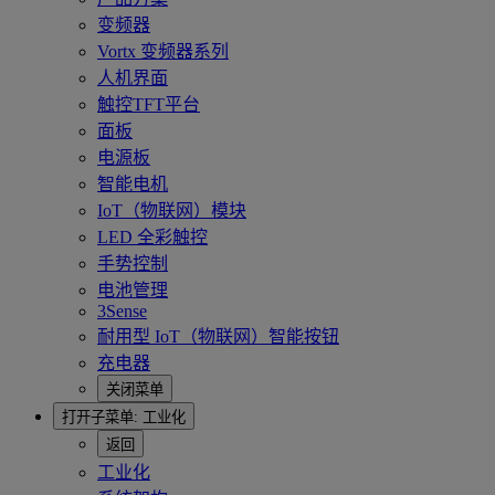
变频器
Vortx 变频器系列
人机界面
触控TFT平台
面板
电源板
智能电机
IoT（物联网）模块
LED 全彩触控
手势控制
电池管理
3Sense
耐用型 IoT（物联网）智能按钮
充电器
关闭菜单
打开子菜单:
工业化
返回
工业化