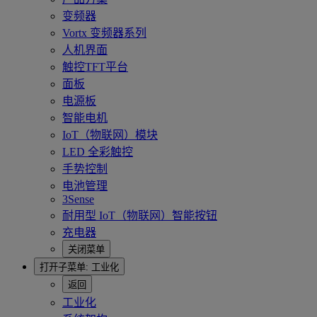
变频器
Vortx 变频器系列
人机界面
触控TFT平台
面板
电源板
智能电机
IoT（物联网）模块
LED 全彩触控
手势控制
电池管理
3Sense
耐用型 IoT（物联网）智能按钮
充电器
关闭菜单
打开子菜单:
工业化
返回
工业化