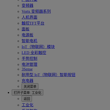
变频器
Vortx 变频器系列
人机界面
触控TFT平台
面板
电源板
智能电机
IoT（物联网）模块
LED 全彩触控
手势控制
电池管理
3Sense
耐用型 IoT（物联网）智能按钮
充电器
关闭菜单
打开子菜单:
工业化
返回
工业化