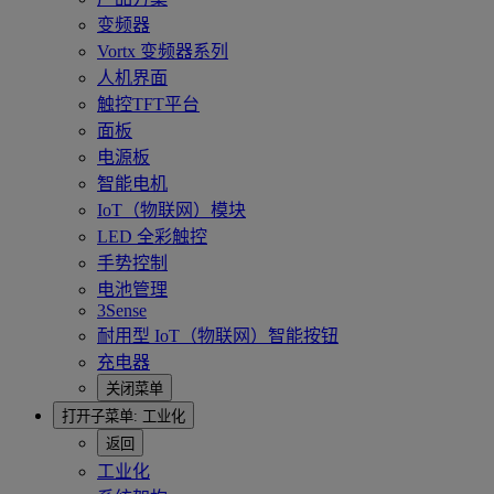
变频器
Vortx 变频器系列
人机界面
触控TFT平台
面板
电源板
智能电机
IoT（物联网）模块
LED 全彩触控
手势控制
电池管理
3Sense
耐用型 IoT（物联网）智能按钮
充电器
关闭菜单
打开子菜单:
工业化
返回
工业化