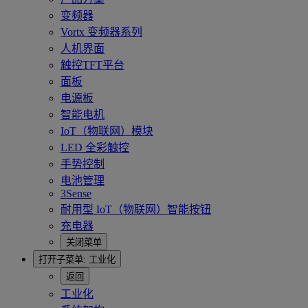
变频器
Vortx 变频器系列
人机界面
触控TFT平台
面板
电源板
智能电机
IoT（物联网）模块
LED 全彩触控
手势控制
电池管理
3Sense
耐用型 IoT（物联网）智能按钮
充电器
关闭菜单
打开子菜单:
工业化
返回
工业化