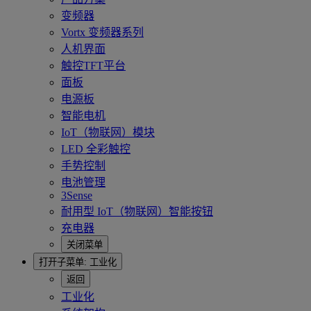
变频器
Vortx 变频器系列
人机界面
触控TFT平台
面板
电源板
智能电机
IoT（物联网）模块
LED 全彩触控
手势控制
电池管理
3Sense
耐用型 IoT（物联网）智能按钮
充电器
关闭菜单
打开子菜单:
工业化
返回
工业化