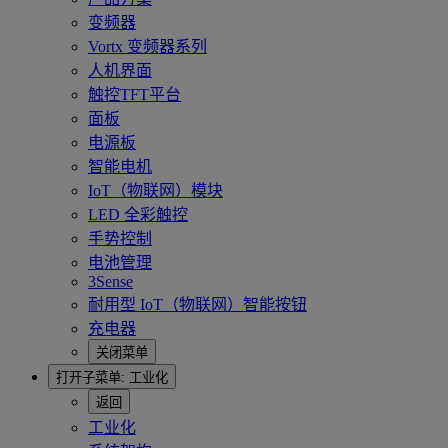
变频器
Vortx 变频器系列
人机界面
触控TFT平台
面板
电源板
智能电机
IoT（物联网）模块
LED 全彩触控
手势控制
电池管理
3Sense
耐用型 IoT（物联网）智能按钮
充电器
关闭菜单
打开子菜单:
工业化
返回
工业化