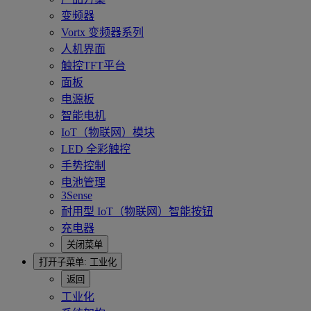
变频器
Vortx 变频器系列
人机界面
触控TFT平台
面板
电源板
智能电机
IoT（物联网）模块
LED 全彩触控
手势控制
电池管理
3Sense
耐用型 IoT（物联网）智能按钮
充电器
关闭菜单
打开子菜单:
工业化
返回
工业化