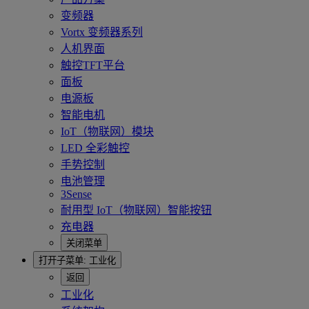
变频器
Vortx 变频器系列
人机界面
触控TFT平台
面板
电源板
智能电机
IoT（物联网）模块
LED 全彩触控
手势控制
电池管理
3Sense
耐用型 IoT（物联网）智能按钮
充电器
关闭菜单
打开子菜单:
工业化
返回
工业化