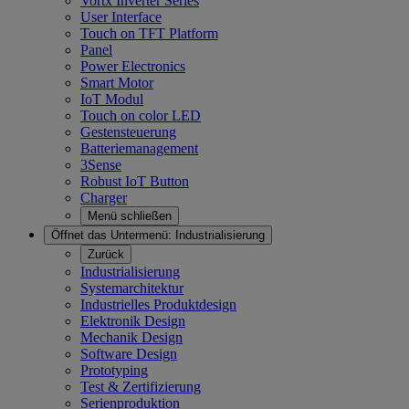
Vortx Inverter Series
User Interface
Touch on TFT Platform
Panel
Power Electronics
Smart Motor
IoT Modul
Touch on color LED
Gestensteuerung
Batteriemanagement
3Sense
Robust IoT Button
Charger
Menü schließen
Öffnet das Untermenü:
Industrialisierung
Zurück
Industrialisierung
Systemarchitektur
Industrielles Produktdesign
Elektronik Design
Mechanik Design
Software Design
Prototyping
Test & Zertifizierung
Serienproduktion