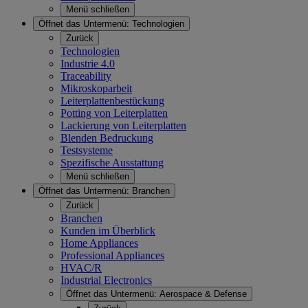
Menü schließen
Öffnet das Untermenü:
Technologien
Zurück
Technologien
Industrie 4.0
Traceability
Mikroskoparbeit
Leiterplattenbestückung
Potting von Leiterplatten
Lackierung von Leiterplatten
Blenden Bedruckung
Testsysteme
Spezifische Ausstattung
Menü schließen
Öffnet das Untermenü:
Branchen
Zurück
Branchen
Kunden im Überblick
Home Appliances
Professional Appliances
HVAC/R
Industrial Electronics
Öffnet das Untermenü:
Aerospace & Defense