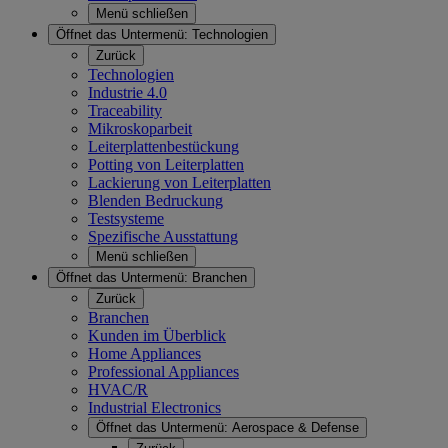
Menü schließen
Öffnet das Untermenü:
Technologien
Zurück
Technologien
Industrie 4.0
Traceability
Mikroskoparbeit
Leiterplattenbestückung
Potting von Leiterplatten
Lackierung von Leiterplatten
Blenden Bedruckung
Testsysteme
Spezifische Ausstattung
Menü schließen
Öffnet das Untermenü:
Branchen
Zurück
Branchen
Kunden im Überblick
Home Appliances
Professional Appliances
HVAC/R
Industrial Electronics
Öffnet das Untermenü:
Aerospace & Defense