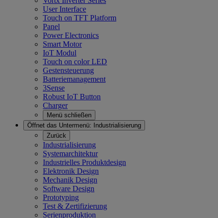
Vortx Inverter Series
User Interface
Touch on TFT Platform
Panel
Power Electronics
Smart Motor
IoT Modul
Touch on color LED
Gestensteuerung
Batteriemanagement
3Sense
Robust IoT Button
Charger
Menü schließen
Öffnet das Untermenü:
Industrialisierung
Zurück
Industrialisierung
Systemarchitektur
Industrielles Produktdesign
Elektronik Design
Mechanik Design
Software Design
Prototyping
Test & Zertifizierung
Serienproduktion