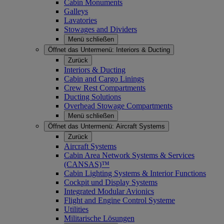
Cabin Monuments
Galleys
Lavatories
Stowages and Dividers
Menü schließen
Öffnet das Untermenü:
Interiors & Ducting
Zurück
Interiors & Ducting
Cabin and Cargo Linings
Crew Rest Compartments
Ducting Solutions
Overhead Stowage Compartments
Menü schließen
Öffnet das Untermenü:
Aircraft Systems
Zurück
Aircraft Systems
Cabin Area Network Systems & Services
(CANSAS)™
Cabin Lighting Systems & Interior Functions
Cockpit und Display Systems
Integrated Modular Avionics
Flight and Engine Control Systeme
Utilities
Militarische Lösungen